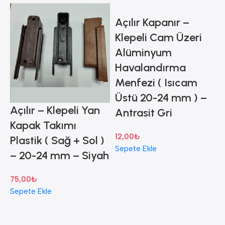
Açılır Kapanır –
A
Klepeli Cam Üzeri
Alüminyum
Havalandırma
Menfezi ( Isıcam
Üstü 20-24 mm ) –
Açılır – Klepeli Yan
Antrasit Gri
Kapak Takımı
12,00
₺
1
Plastik ( Sağ + Sol )
Sepete Ekle
S
– 20-24 mm – Siyah
75,00
₺
Sepete Ekle