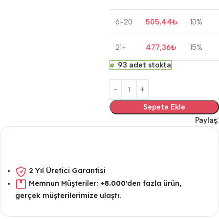
6-20
505,44
₺
10%
21+
477,36
₺
15%
93 adet stokta
Sepete Ekle
Paylaş:
2 Yıl Üretici Garantisi
Memnun Müşteriler:
+8.000
'den fazla ürün,
gerçek müşterilerimize ulaştı.