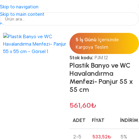
Skip to navigation
Skip to main content
Ana Sayfa
Plastik Menfezler
5 İş Günü
İçerisinde
Kargoya Teslim
Stok kodu:
PJM.12
Plastik Banyo ve WC
Havalandırma
Menfezi- Panjur 55 x
55 cm
561,60
₺
ADET
FIYAT
İNDIRIM
2-5
533,52
₺
5%