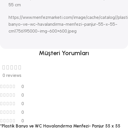
55 cm
https://www.menfezmarketi.com/image/cache/catalog//plast
banyo-ve-wc-havalandirma-menfezi-panjur-55-x-55-
cm1756195000-img-600×600.jpeg
Müşteri Yorumları
0 reviews
0
0
0
0
0
“Plastik Banyo ve WC Havalandırma Menfezi- Panjur 55 x 55