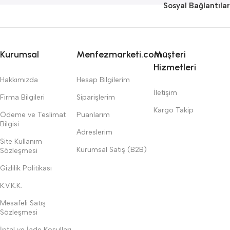
Sosyal Bağlantılar
Kurumsal
Menfezmarketi.com
Müşteri
Hizmetleri
Hakkımızda
Hesap Bilgilerim
İletişim
Firma Bilgileri
Siparişlerim
Kargo Takip
Ödeme ve Teslimat
Puanlarım
Bilgisi
Adreslerim
Site Kullanım
Kurumsal Satış (B2B)
Sözleşmesi
Gizlilik Politikası
K.V.K.K.
Mesafeli Satış
Sözleşmesi
İptal ve İade Koşulları