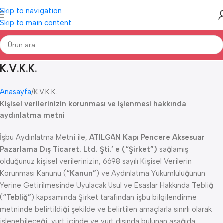
Skip to navigation
Skip to main content
K.V.K.K.
Anasayfa
K.V.K.K.
Kişisel verilerinizin korunması ve işlenmesi hakkında
aydınlatma metni
İşbu Aydınlatma Metni ile,
ATILGAN Kapı Pencere Aksesuar
Pazarlama Dış Ticaret. Ltd. Şti.’ e (“Şirket”)
sağlamış
olduğunuz kişisel verilerinizin, 6698 sayılı Kişisel Verilerin
Korunması Kanunu (
“Kanun”
) ve Aydınlatma Yükümlülüğünün
Yerine Getirilmesinde Uyulacak Usul ve Esaslar Hakkında Tebliğ
(
“Tebliğ”
) kapsamında Şirket tarafından işbu bilgilendirme
metninde belirtildiği şekilde ve belirtilen amaçlarla sınırlı olarak
işlenebileceği, yurt içinde ve yurt dışında bulunan aşağıda