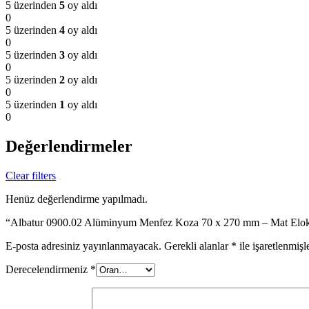
5 üzerinden
5
oy aldı
0
5 üzerinden
4
oy aldı
0
5 üzerinden
3
oy aldı
0
5 üzerinden
2
oy aldı
0
5 üzerinden
1
oy aldı
0
Değerlendirmeler
Clear filters
Henüz değerlendirme yapılmadı.
“Albatur 0900.02 Alüminyum Menfez Koza 70 x 270 mm – Mat Eloksal
E-posta adresiniz yayınlanmayacak.
Gerekli alanlar
*
ile işaretlenmişl
Derecelendirmeniz
*