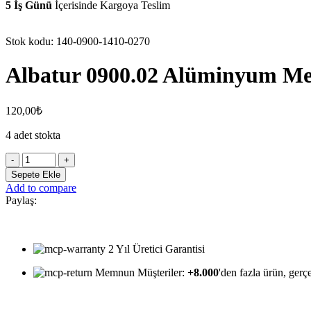
5 İş Günü
İçerisinde Kargoya Teslim
Stok kodu:
140-0900-1410-0270
Albatur 0900.02 Alüminyum Me
120,00
₺
4 adet stokta
Albatur
0900.02
Sepete Ekle
Alüminyum
Add to compare
Menfez
Paylaş:
Koza
70
x
270
2 Yıl Üretici Garantisi
mm
-
Memnun Müşteriler:
+8.000
'den fazla ürün, gerçe
Mat
Eloksal
adet