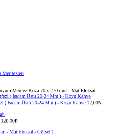
 Menfezleri
inyum Menfez Koza 70 x 270 mm – Mat Eloksal
zi ( Isıcam Üstü 20-24 Mm ) - Koyu Kahve
12,00
₺
h
120,00
₺