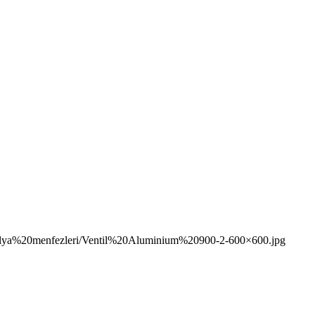
obilya%20menfezleri/Ventil%20Aluminium%20900-2-600×600.jpg