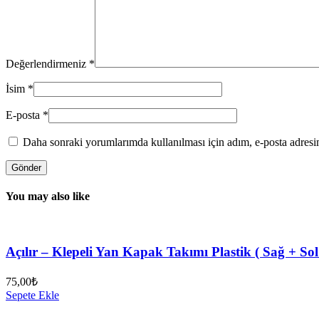
Değerlendirmeniz
*
İsim
*
E-posta
*
Daha sonraki yorumlarımda kullanılması için adım, e-posta adresim
You may also like
Açılır – Klepeli Yan Kapak Takımı Plastik ( Sağ + So
75,00
₺
Sepete Ekle