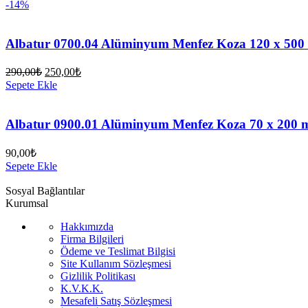
-14%
Albatur 0700.04 Alüminyum Menfez Koza 120 x 500
Orijinal
Şu
290,00
₺
250,00
₺
fiyat:
andaki
Sepete Ekle
fiyat:
290,00₺.
250,00₺.
Albatur 0900.01 Alüminyum Menfez Koza 70 x 200 
90,00
₺
Sepete Ekle
Sosyal Bağlantılar
Kurumsal
Hakkımızda
Firma Bilgileri
Ödeme ve Teslimat Bilgisi
Site Kullanım Sözleşmesi
Gizlilik Politikası
K.V.K.K.
Mesafeli Satış Sözleşmesi