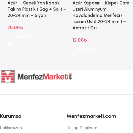
Açılır – Klepeli Yan Kapak
Açılır Kapanır – Klepeli Cam
Takımı Plastik ( Sağ + Sol ) –
Üzeri Alüminyum
20-24 mm – Siyah
Havalandırma Menfezi (
Isıcam Üstü 20-24 mm ) –
75,00
₺
Antrasit Gri
Sepete Ekle
12,00
₺
Sepete Ekle
Kurumsal
Menfezmarketi.com
Hakkımızda
Hesap Bilgilerim