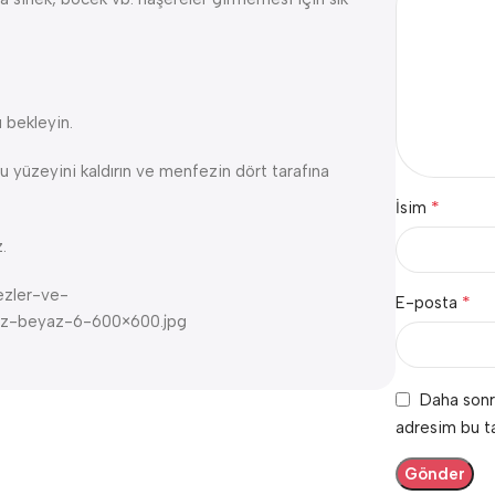
ı bekleyin.
u yüzeyini kaldırın ve menfezin dört tarafına
*
İsim
.
ezler-ve-
*
E-posta
fez-beyaz-6-600×600.jpg
Daha sonr
adresim bu ta