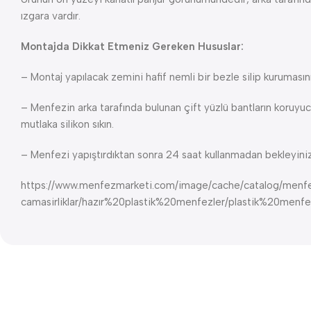
ızgara vardır.
Montajda Dikkat Etmeniz Gereken Hususlar:
– Montaj yapılacak zemini hafif nemli bir bezle silip kurumasın
– Menfezin arka tarafında bulunan çift yüzlü bantların koruyuc
mutlaka silikon sıkın.
– Menfezi yapıştırdıktan sonra 24 saat kullanmadan bekleyiniz
https://www.menfezmarketi.com/image/cache/catalog/menf
camasirliklar/hazır%20plastik%20menfezler/plastik%20men