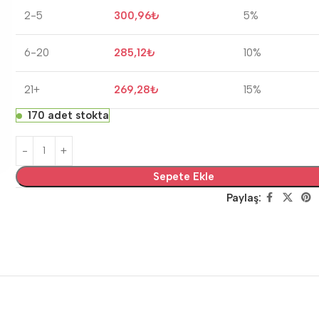
2-5
300,96
₺
5%
6-20
285,12
₺
10%
21+
269,28
₺
15%
170 adet stokta
Sepete Ekle
Paylaş: