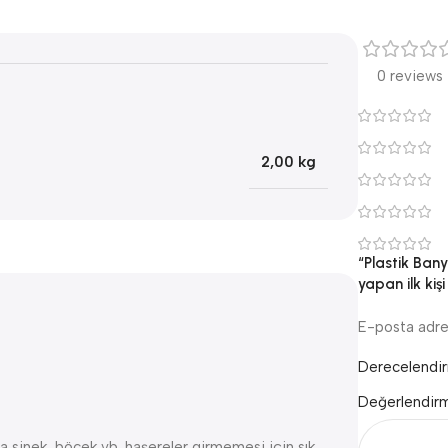
0 reviews
2,00 kg
“Plastik Ban
yapan ilk kişi
E-posta adre
Derecelendi
Değerlendir
a sinek, böcek vb. haşereler girmemesi için sık