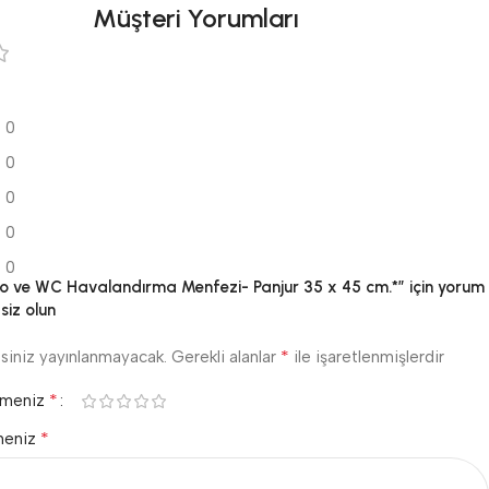
Müşteri Yorumları
0
0
0
0
0
yo ve WC Havalandırma Menfezi- Panjur 35 x 45 cm.*” için yorum
 siz olun
*
siniz yayınlanmayacak.
Gerekli alanlar
ile işaretlenmişlerdir
*
rmeniz
*
meniz