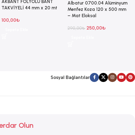
AKBANT FOLYOLU BANT
Albatur 0700.04 Alüminyum
TAKVİYELİ 44 mm x 20 mt
Menfez Koza 120 x 500 mm
– Mat Eloksal
100,00
₺
250,00
₺
290,00
₺
Sepete Ekle
Sepete Ekle
Sosyal Bağlantılar
erdar Olun