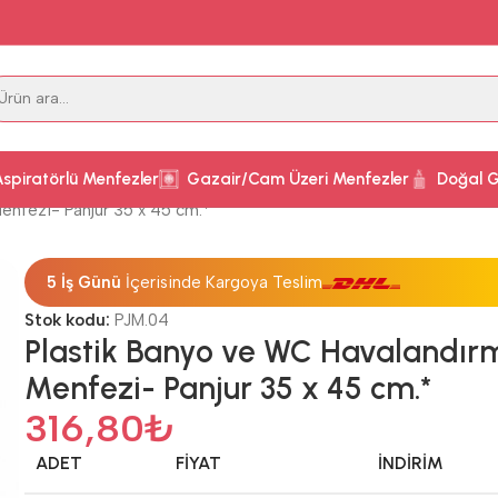
Aspiratörlü Menfezler
Gazair/Cam Üzeri Menfezler
Doğal G
enfezi- Panjur 35 x 45 cm.*
5 İş Günü
İçerisinde Kargoya Teslim
Stok kodu:
PJM.04
Plastik Banyo ve WC Havalandır
Menfezi- Panjur 35 x 45 cm.*
316,80
₺
ADET
FIYAT
İNDIRIM