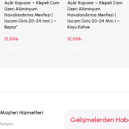
Açılır Kapanır – Klepeli Cam
Açılır Kapanır – Klepeli Cam
Üzeri Alüminyum
Üzeri Alüminyum
Havalandırma Menfezi (
Havalandırma Menfezi (
Isıcam Üstü 20-24 mm ) –
Isıcam Üstü 20-24 Mm ) –
Beyaz*
Koyu Kahve
12,00
₺
12,00
₺
Sepete Ekle
Sepete Ekle
Müşteri Hizmetleri
Gelişmelerden Hab
İletişim