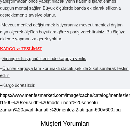
yapıştırmadan önce yapıştırılacak yerin kalemle işaretlenmesi
düzgün montaj sağlar. Büyük ölçülerde banda ek olarak silikonla
desteklemeniz tavsiye olunur.
-Mevcut menfezi değiştirmek istiyorsanız mevcut menfezi dıştan
dışa ölçerek ölçülen boyutlara göre sipariş verebilirsiniz. Bu ölçüye
ekleme yapmanıza gerek yoktur.
KARGO ve TESLİMAT
–
Siparişler 5 iş günü içerisinde kargoya verilir.
–
Ürünler kargoya tam korunaklı olacak şekilde 3 kat sarılarak teslim
edilir.
–
Kargo ücretsizdir.
https://www.menfezmarketi.com/image/cache/catalog/menfezler
f1500%20serisi-dh%20modeli-nem%20sensolu-
zaman%20ayarli-kanatli%20menfez-2-atilgan-600×600.jpg
Müşteri Yorumları