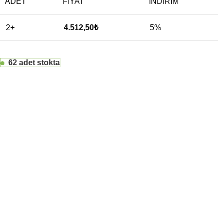
ADET
FIYAT
İNDIRIM
2+
4.512,50
₺
5%
62 adet stokta