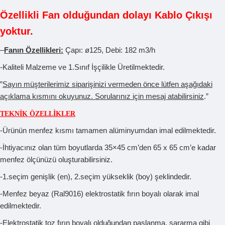
Özellikli Fan olduğundan dolayı Kablo Çıkışı
yoktur.
–
Fanın Özellikleri:
Çapı: ø125, Debi: 182 m3/h
-Kaliteli Malzeme ve 1.Sınıf İşçilikle Üretilmektedir.
”
Sayın müşterilerimiz siparişinizi vermeden önce lütfen aşağıdaki
açıklama kısmını okuyunuz. Sorularınız için mesaj atabilirsiniz
.”
TEKNİK ÖZELLİKLER
-Ürünün menfez kısmı tamamen alüminyumdan imal edilmektedir.
-İhtiyacınız olan tüm boyutlarda 35×45 cm’den 65 x 65 cm’e kadar
menfez ölçünüzü oluşturabilirsiniz.
-1.seçim genişlik (en), 2.seçim yükseklik (boy) şeklindedir.
-Menfez beyaz (Ral9016) elektrostatik fırın boyalı olarak imal
edilmektedir.
-Elektrostatik toz fırın boyalı olduğundan paslanma, sararma gibi