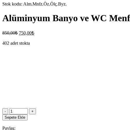
Stok kodu:
Alm.Mnfz.Öz.Ölç.Byz.
Alüminyum Banyo ve WC Menfez 
850,00
₺
750,00
₺
402 adet stokta
Sepete Ekle
Paylaş: