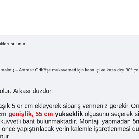
kları bulunur.
 ) – Antrasit GriKöşe mukavemeti için kasa içi ve kasa dışı 90° çelik 
lur. Arkası düzdür.
aşık 5 er cm ekleyerek sipariş vermeniz gerekir.
Ör
cm genişlik, 55 cm
yükseklik
ölçüsünü seçerek sip
lı kuvvetli bant bulunmaktadır. Montajı yapmadan ön
önce yapıştırılacak yerin kalemle işaretlenmesi d
nur.