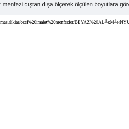
menfezi dıştan dışa ölçerek ölçülen boyutlara göre 
r-ve-camasirliklar/ozel%20imalat%20menfezler/BEYAZ%20AL╨кM╨и