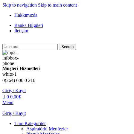
0
Skip to navigation
Skip to main content
Hakkımızda
Banka Bilgileri
İletişim
Search
Müşteri Hizmetleri
0(264) 606 0 216
Giriş / Kayıt
0
0,00
₺
Menü
Giriş / Kayıt
Tüm Kategoriler
Aspiratörlü Menfezler