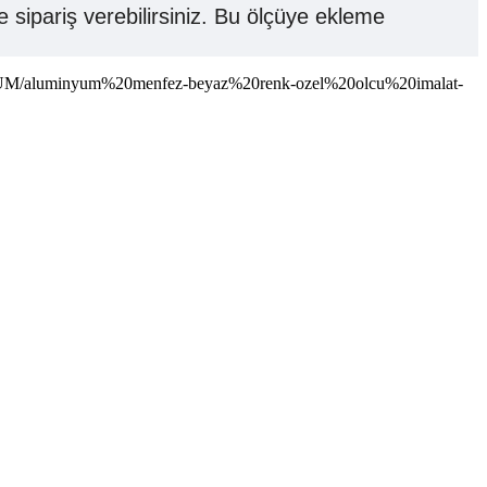
sipariş verebilirsiniz. Bu ölçüye ekleme
NYUM/aluminyum%20menfez-beyaz%20renk-ozel%20olcu%20imalat-