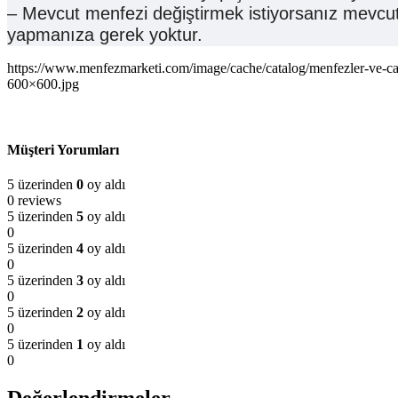
– Mevcut menfezi değiştirmek istiyorsanız mevcut 
yapmanıza gerek yoktur.
https://www.menfezmarketi.com/image/cache/catalog/menfezle
600×600.jpg
Müşteri Yorumları
5 üzerinden
0
oy aldı
0 reviews
5 üzerinden
5
oy aldı
0
5 üzerinden
4
oy aldı
0
5 üzerinden
3
oy aldı
0
5 üzerinden
2
oy aldı
0
5 üzerinden
1
oy aldı
0
Değerlendirmeler