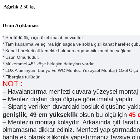
Ağırlık
2,50 kg
Ürün Açıklaması
* Her türlü ölçü için özel imalat mevcuttur.
* Tam kapanma ve açılma için sağda ve solda gizli kanat hareket çubu
* Kanat hareketi alt lamelde bulunan ergonomik kanattan sağlanır.
* Uzun Ömürlüdür.
* Mükemmel 45° köşe birleşim detayları vardır.
* LÜX Alüminyum Banyo Ve WC Menfez Yüzeysel Montaj ( Özel Ölçü Imalat
* Fiberglas tüllüdür.
NOT :
– Havalandırma menfezi duvara yüzeysel montaj o
– Menfez dıştan dışa ölçüye göre imalat yapılır.
– Sipariş verirken duvardaki boşluk ölçüsüne yakl
genişlik, 49 cm
yükseklik
olsun bu ölçü için
45 
– Menfezin montajı kolaydır. Arkasında çift taraf
olmamasına dikkat ediniz. Menfezi yapıştırmadan 
banta ek olarak silikonla yapıştırmanız tavsiye olu