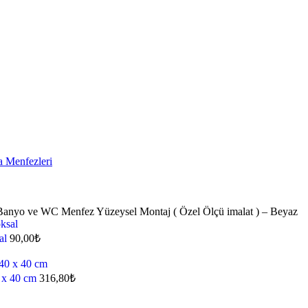
 Menfezleri
nyo ve WC Menfez Yüzeysel Montaj ( Özel Ölçü imalat ) – Beyaz
al
90,00
₺
 x 40 cm
316,80
₺