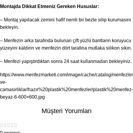
Montajda Dikkat Etmeniz Gereken Hususlar:
– Montaj yapılacak zemini hafif nemli bir bezle silip kurumasını
bekleyin.
– Menfezin arka tarafında bulunan çift yüzlü bantların koruyucu
yüzeyini kaldırın ve menfezin dört tarafına mutlaka silikon sıkın.
– Menfezi yapıştırdıktan sonra 24 saat kullanmadan bekleyiniz.
https://www.menfezmarketi.com/image/cache/catalog/menfezler
ve-
camasirliklar/hazır%20plastik%20menfezler/plastik%20menfez-
beyaz-6-600×600.jpg
Müşteri Yorumları
0 reviews