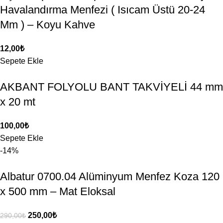
Havalandırma Menfezi ( Isıcam Üstü 20-24
Mm ) – Koyu Kahve
12,00
₺
Sepete Ekle
AKBANT FOLYOLU BANT TAKVİYELİ 44 mm
x 20 mt
100,00
₺
Sepete Ekle
-14%
Albatur 0700.04 Alüminyum Menfez Koza 120
x 500 mm – Mat Eloksal
250,00
₺
290,00
₺