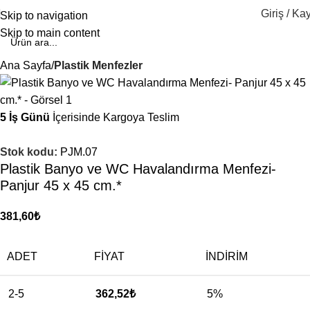
Giriş / Kay
Skip to navigation
Skip to main content
Ana Sayfa
Plastik Menfezler
5 İş Günü
İçerisinde Kargoya Teslim
Stok kodu:
PJM.07
Plastik Banyo ve WC Havalandırma Menfezi-
Panjur 45 x 45 cm.*
381,60
₺
ADET
FIYAT
İNDIRIM
2-5
362,52
₺
5%