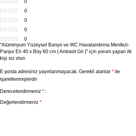
0
0
0
0
0
“Alüminyum Yüzeysel Banyo ve WC Havalandırma Menfezi-
Panjur En 40 x Boy 60 cm ( Antrasit Gri )” için yorum yapan ilk
kişi siz olun
E-posta adresiniz yayınlanmayacak.
Gerekli alanlar
*
ile
işaretlenmişlerdir
Derecelendirmeniz
*
Değerlendirmeniz
*