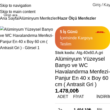
Giriş / Kay
Skip to navigation
Skip to main content
Ana Sayfa
Alüminyum Menfezler
Hazır Ölçü Menfezler
5 İş Günü
İçerisinde Kargoya
Teslim
Stok kodu:
Atg.40x60.A.gri
Alüminyum Yüzeysel
Banyo ve WC
Havalandırma Menfezi-
Panjur En 40 x Boy 60
cm ( Antrasit Gri )
1.478,00
₺
ADET
FIYAT
İNDIRI
2+
1.404,10
₺
5%