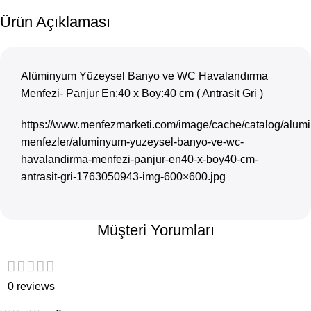
Ürün Açıklaması
Alüminyum Yüzeysel Banyo ve WC Havalandırma
Menfezi- Panjur En:40 x Boy:40 cm ( Antrasit Gri )
https://www.menfezmarketi.com/image/cache/catalog/alum
menfezler/aluminyum-yuzeysel-banyo-ve-wc-
havalandirma-menfezi-panjur-en40-x-boy40-cm-
antrasit-gri-1763050943-img-600×600.jpg
Müşteri Yorumları
0 reviews