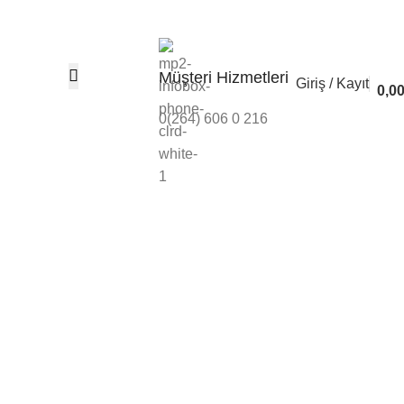
Banka Bilgileri
İleti
Müşteri Hizmetleri
Giriş / Kayıt
0,0
0(264) 606 0 216
piratörlü Menfezler
fezleri