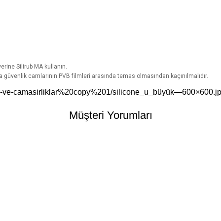
rine Silirub MA kullanın.
 güvenlik camlarının PVB filmleri arasında temas olmasından kaçınılmalıdır.
er-ve-camasirliklar%20copy%201/silicone_u_büyük—600×600.j
Müşteri Yorumları