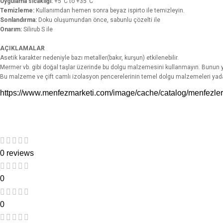
Uygulama sıcaklığı:
+5°C to +35°C
Temizleme:
Kullanımdan hemen sonra beyaz ispirto ile temizleyin.
Sonlandırma:
Doku oluşumundan önce, sabunlu çözelti ile
Onarım:
Silirub S ile
AÇIKLAMALAR
Asetik karakter nedeniyle bazı metaller(bakır, kurşun) etkilenebilir.
Mermer vb. gibi doğal taşlar üzerinde bu dolgu malzemesini kullanmayın. Bunun ye
Bu malzeme ve çift camlı izolasyon pencerelerinin temel dolgu malzemeleri yada
https://www.menfezmarketi.com/image/cache/catalog/menfezl
0 reviews
0
0