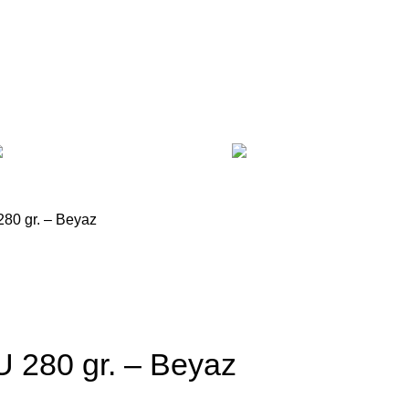
Plastik Menfezler
As
Doğal Gaz Cam ve Baca Men
280 gr. – Beyaz
U 280 gr. – Beyaz