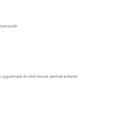
alzemesidir.
ygulamalar ile sıhhi tesisat işlerinde kullanılır.