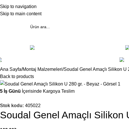
akkımızda
Skip to navigation
Skip to main content
üm Kategoriler
Alüminyum Menfezler
Gazair/Cam Üzeri Menfezler
Ana Sayfa
Montaj Malzemeleri
Soudal Genel Amaçlı Silikon U 
Back to products
5 İş Günü
İçerisinde Kargoya Teslim
Stok kodu:
405022
Soudal Genel Amaçlı Silikon 