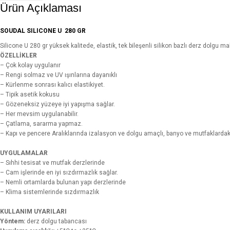
Ürün Açıklaması
SOUDAL SILICONE U 280 GR
Silicone U 280 gr yüksek kalitede, elastik, tek bileşenli silikon bazlı derz dolgu m
ÖZELLİKLER
– Çok kolay uygulanır
– Rengi solmaz ve UV ışınlarına dayanıklı
– Kürlenme sonrası kalıcı elastikiyet.
– Tipik asetik kokusu
– Gözeneksiz yüzeye iyi yapışma sağlar.
– Her mevsim uygulanabilir.
– Çatlama, sararma yapmaz.
– Kapı ve pencere Aralıklarında izalasyon ve dolgu amaçlı, banyo ve mutfaklardaki u
UYGULAMALAR
– Sıhhi tesisat ve mutfak derzlerinde
– Cam işlerinde en iyi sızdırmazlık sağlar.
– Nemli ortamlarda bulunan yapı derzlerinde
– Klima sistemlerinde sızdırmazlık
KULLANIM UYARILARI
Yöntem:
derz dolgu tabancası