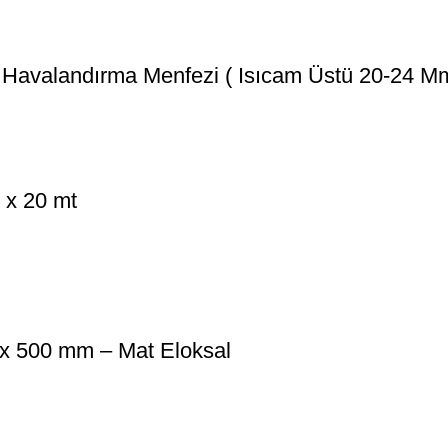
m Havalandırma Menfezi ( Isıcam Üstü 20-24 M
x 20 mt
x 500 mm – Mat Eloksal