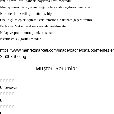
Eni 70 mm ‘dir. Standart boylarda üretilmektedir
Montaj yüzeyine ölçüsüne uygun olarak alan açılarak montej edilir
Koza delikli estetik görünüme sahiptir
Özel ölçü talepleri için müşteri temsilciniz irtibata geçebilirsiniz
Parlak ve Mat eloksal renklerinde üretilmektedir
Kolay ve pratik montaj imkanı sunar
Estetik ve şık görünümlüdür
https://www.menfezmarketi.com/image/cache/catalog/menfezl
2-600×600.jpg
Müşteri Yorumları
0 reviews
0
0