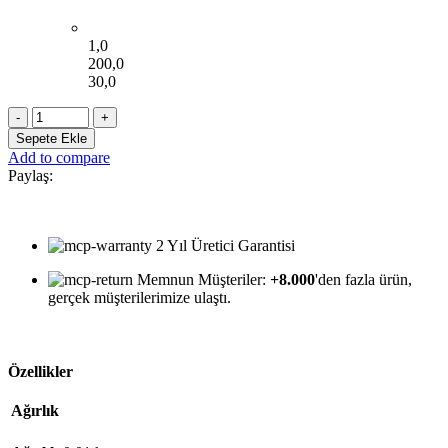
1,0
200,0
30,0
Gasair
Doğalgaz
Sepete Ekle
Cam
Add to compare
Üzeri
Paylaş:
Alüminyum
Havalandırma
Menfezi
-
2 Yıl Üretici Garantisi
Antrasit
Gri*
Memnun Müşteriler:
+8.000
'den fazla ürün,
Yeni
gerçek müşterilerimize ulaştı.
adet
Özellikler
Ağırlık