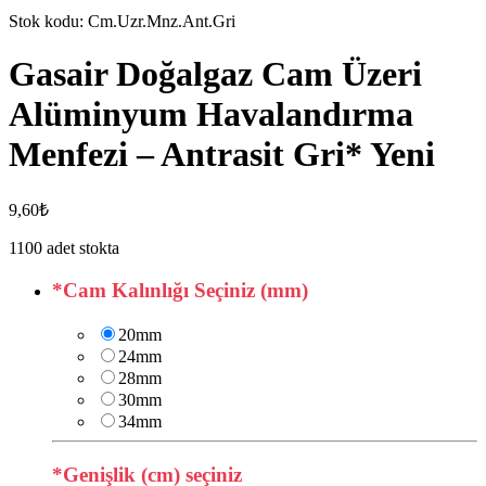
Stok kodu:
Cm.Uzr.Mnz.Ant.Gri
Gasair Doğalgaz Cam Üzeri
Alüminyum Havalandırma
Menfezi – Antrasit Gri* Yeni
9,60
₺
1100 adet stokta
*
Cam Kalınlığı Seçiniz (mm)
20mm
24mm
28mm
30mm
34mm
*
Genişlik (cm) seçiniz