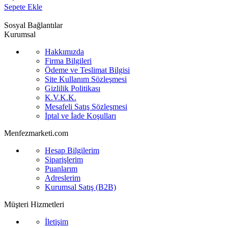
Sepete Ekle
Sosyal Bağlantılar
Kurumsal
Hakkımızda
Firma Bilgileri
Ödeme ve Teslimat Bilgisi
Site Kullanım Sözleşmesi
Gizlilik Politikası
K.V.K.K.
Mesafeli Satış Sözleşmesi
İptal ve İade Koşulları
Menfezmarketi.com
Hesap Bilgilerim
Siparişlerim
Puanlarım
Adreslerim
Kurumsal Satış (B2B)
Müşteri Hizmetleri
İletişim