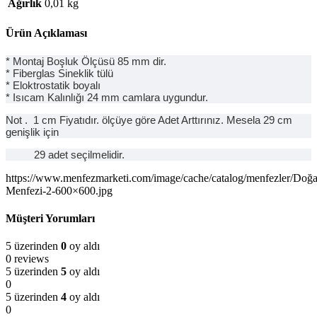
Ağırlık
0,01 kg
Ürün Açıklaması
* Montaj Boşluk Ölçüsü 85 mm dir.
* Fiberglas Sineklik tülü
* Eloktrostatik boyalı
* Isıcam Kalınlığı 24 mm camlara uygundur.
Not . 1 cm Fiyatıdır. ölçüye göre Adet Arttırınız. Mesela 29 cm
genişlik için
29 adet seçilmelidir.
https://www.menfezmarketi.com/image/cache/catalog/menfezler/Doğa
Menfezi-2-600×600.jpg
Müşteri Yorumları
5 üzerinden
0
oy aldı
0 reviews
5 üzerinden
5
oy aldı
0
5 üzerinden
4
oy aldı
0