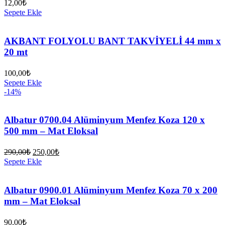
12,00
₺
Sepete Ekle
AKBANT FOLYOLU BANT TAKVİYELİ 44 mm x
20 mt
100,00
₺
Sepete Ekle
-14%
Albatur 0700.04 Alüminyum Menfez Koza 120 x
500 mm – Mat Eloksal
Orijinal
Şu
290,00
₺
250,00
₺
fiyat:
andaki
Sepete Ekle
fiyat:
290,00₺.
250,00₺.
Albatur 0900.01 Alüminyum Menfez Koza 70 x 200
mm – Mat Eloksal
90,00
₺