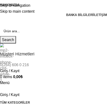
HAKKIMIZDA
Skip to navigation
Skip to main content
BANKA BILGILERI
İLETIŞIM
Search
Müşteri Hizmetleri
0(264) 606 0 216
Giriş / Kayıt
0
items
0,00
₺
Menü
Giriş / Kayıt
TÜM KATEGORILER