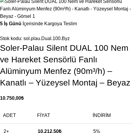
5 İş Günü
İçerisinde Kargoya Teslim
Stok kodu:
sol.plau.Dual.100.Byz
Soler-Palau Silent DUAL 100 Nem
ve Hareket Sensörlü Fanlı
Alüminyum Menfez (90m³/h) –
Kanatlı – Yüzeysel Montaj – Beyaz
10.750,00
₺
ADET
FIYAT
İNDIRIM
2+
10.212,50
₺
5%