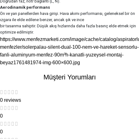
Doğrudan faz, nötr bağlantı (L, N).
Aerodinamik performans
Ön ve yan panellerden hava girişi. Hava akımı performansı, geleneksel bir ön
ızgara ile elde edilene benzer, ancak şık ve ince
bir tasarıma sahiptir. Düşük akış hızlarında daha fazla basınç elde etmek için
optimize edilmiştir.
https://www.menfezmarketi.com/image/cache/catalog/aspiratorl
menfezler/solerpalau-silent-dual-100-nem-ve-hareket-sensorlu-
fanli-aluminyum-menfez-90m³h-kanatli-yuzeysel-montaj-
beyaz1761481974-img-600×600.jpg
Müşteri Yorumları
0 reviews
0
0