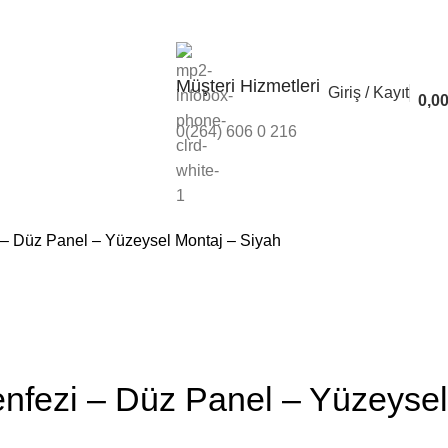
Banka Bilgileri
İleti
Müşteri Hizmetleri
Giriş / Kayıt
0,0
0(264) 606 0 216
piratörlü Menfezler
fezleri
– Düz Panel – Yüzeysel Montaj – Siyah
nfezi – Düz Panel – Yüzeysel