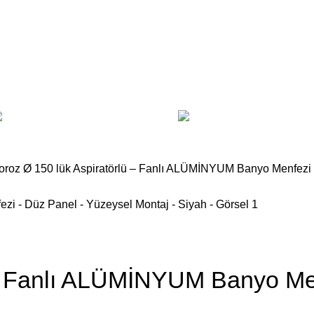
Plastik Menfezler
As
Doğal Gaz Cam ve Baca Men
oroz Ø 150 lük Aspiratörlü – Fanlı ALÜMİNYUM Banyo Menfezi 
 – Fanlı ALÜMİNYUM Banyo Me