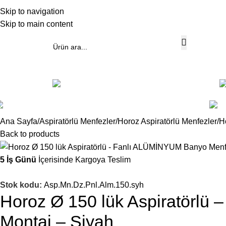
akkımızda
Skip to navigation
Skip to main content
üm Kategoriler
Alüminyum Menfezler
Gazair/Cam Üzeri Menfezler
Ana Sayfa
Aspiratörlü Menfezler
Horoz Aspiratörlü Menfezler
H
Back to products
5 İş Günü
İçerisinde Kargoya Teslim
Stok kodu:
Asp.Mn.Dz.Pnl.Alm.150.syh
Horoz Ø 150 lük Aspiratörlü
Montaj – Siyah