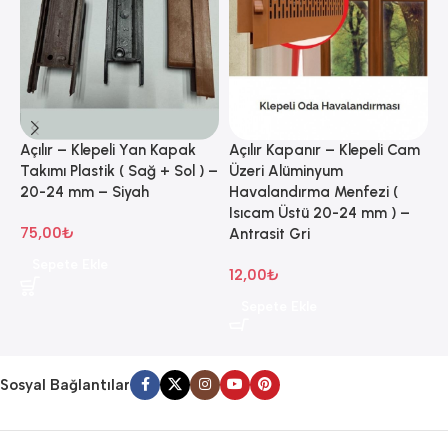
Açılır – Klepeli Yan Kapak
Açılır Kapanır – Klepeli Cam
A
Takımı Plastik ( Sağ + Sol ) –
Üzeri Alüminyum
Ü
20-24 mm – Siyah
Havalandırma Menfezi (
H
Isıcam Üstü 20-24 mm ) –
I
75,00
₺
Antrasit Gri
B
Sepete Ekle
12,00
₺
1
Sepete Ekle
Sosyal Bağlantılar