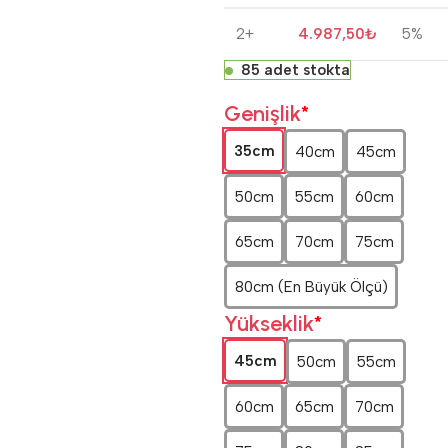
2+
4.987,50
₺
5%
85 adet stokta
Genişlik
*
35cm
40cm
45cm
50cm
55cm
60cm
65cm
70cm
75cm
80cm (En Büyük Ölçü)
Yükseklik
*
45cm
50cm
55cm
60cm
65cm
70cm