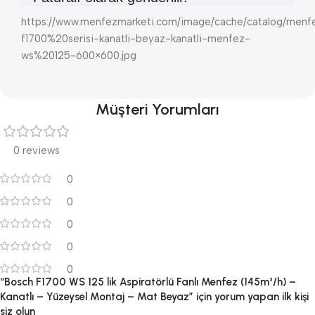
https://www.menfezmarketi.com/image/cache/catalog/menfe
f1700%20serisi-kanatli-beyaz-kanatli-menfez-
ws%20125-600×600.jpg
Müşteri Yorumları
0 reviews
0
0
0
0
0
“Bosch F1700 WS 125 lik Aspiratörlü Fanlı Menfez (145m³/h) –
Kanatlı – Yüzeysel Montaj – Mat Beyaz” için yorum yapan ilk kişi
siz olun