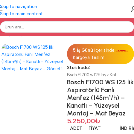
Skip to navigation
Skip to main content
a Sayfa
Aspiratörlü Menfezler
Bosch Aspiratörlü Menfezler
F1700
5 İş Günü
İçerisinde
Kargoya Teslim
Stok kodu:
Bsch.F1700.w.125.byz.Knt
Bosch F1700 WS 125 lik
Aspiratörlü Fanlı
Menfez (145m³/h) –
Kanatlı – Yüzeysel
Montaj – Mat Beyaz
5.250,00
₺
ADET
FIYAT
İNDIR