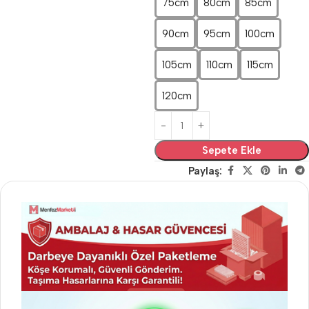
75cm
80cm
85cm
90cm
95cm
100cm
105cm
110cm
115cm
120cm
Sepete Ekle
Paylaş: