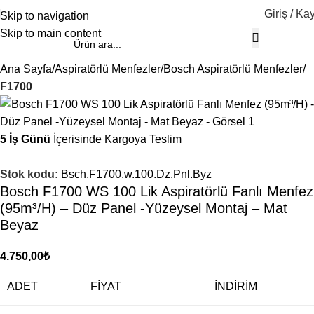
Giriş / Kay
Skip to navigation
Skip to main content
Ana Sayfa
Aspiratörlü Menfezler
Bosch Aspiratörlü Menfezler
F1700
5 İş Günü
İçerisinde Kargoya Teslim
Stok kodu:
Bsch.F1700.w.100.Dz.Pnl.Byz
Bosch F1700 WS 100 Lik Aspiratörlü Fanlı Menfez
(95m³/H) – Düz Panel -Yüzeysel Montaj – Mat
Beyaz
4.750,00
₺
ADET
FIYAT
İNDIRIM