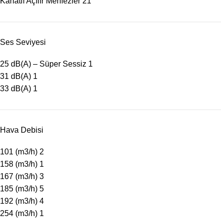
Kanatlı Açılır Menfezler
21
Ses Seviyesi
25 dB(A) – Süper Sessiz
1
31 dB(A)
1
33 dB(A)
1
Hava Debisi
101 (m3/h)
2
158 (m3/h)
1
167 (m3/h)
3
185 (m3/h)
5
192 (m3/h)
4
254 (m3/h)
1