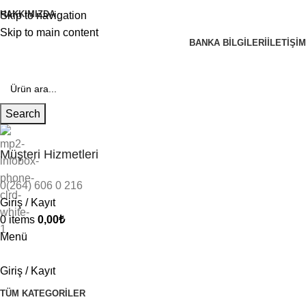
HAKKIMIZDA
Skip to navigation
Skip to main content
BANKA BILGILERI
İLETIŞIM
Search
Müşteri Hizmetleri
0(264) 606 0 216
Giriş / Kayıt
0
items
0,00
₺
Menü
Giriş / Kayıt
TÜM KATEGORILER