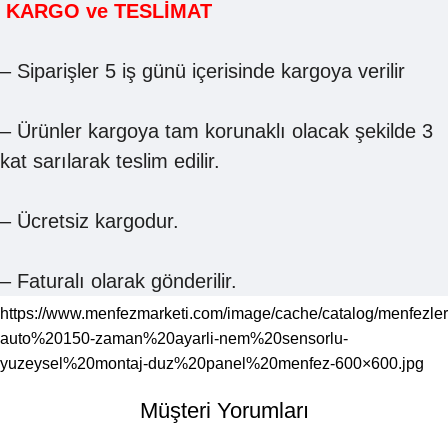
KARGO ve TESLİMAT
– Siparişler 5 iş günü içerisinde kargoya verilir
– Ürünler kargoya tam korunaklı olacak şekilde 3
kat sarılarak teslim edilir.
– Ücretsiz kargodur.
– Faturalı olarak gönderilir.
https://www.menfezmarketi.com/image/cache/catalog/menfezler
auto%20150-zaman%20ayarli-nem%20sensorlu-
yuzeysel%20montaj-duz%20panel%20menfez-600×600.jpg
Müşteri Yorumları