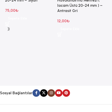
20-24 mm – Siyah
Havalandırma Menfezi (
Isıcam Üstü 20-24 mm ) –
75,00
₺
Antrasit Gri
Sepete Ekle
12,00
₺
Sepete Ekle
A
Ü
H
I
B
1
Sosyal Bağlantılar