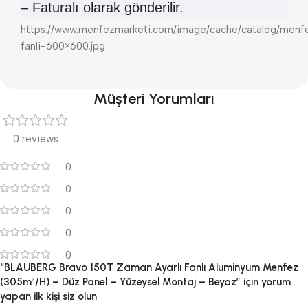
– Faturalı olarak gönderilir.
https://www.menfezmarketi.com/image/cache/catalog/men
fanli-600×600.jpg
Müşteri Yorumları
0 reviews
0
0
0
0
0
“BLAUBERG Bravo 150T Zaman Ayarlı Fanlı Aluminyum Menfez
(305m³/H) – Düz Panel – Yüzeysel Montaj – Beyaz” için yorum
yapan ilk kişi siz olun