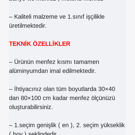
– Kaliteli malzeme ve 1.sınıf işçilikle
üretilmektedir.
TEKNİK ÖZELLİKLER
– Ürünün menfez kısmı tamamen
alüminyumdan imal edilmektedir.
– İhtiyacınız olan tüm boyutlarda 30×40
dan 80×100 cm kadar menfez ölçünüzü
oluşturabilirsiniz.
– 1.seçim genişlik ( en ), 2. seçim yükseklik
( boy ) şeklindedir.