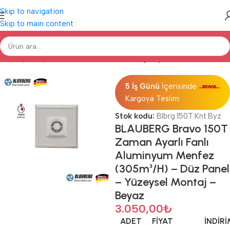
Skip to navigation
Skip to main content
Ana Sayfa
Aspiratörlü Menfezler
Blauberg Aspiratörlü Menfezler
5 İş Günü
İçerisinde
Kargoya Teslim
Stok kodu:
Blbrg.150T.Knt.Byz
BLAUBERG Bravo 150T
Zaman Ayarlı Fanlı
Aluminyum Menfez
(305m³/H) – Düz Panel
– Yüzeysel Montaj –
Beyaz
3.050,00
₺
ADET
FIYAT
İNDIR