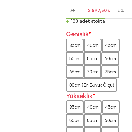
2+
2.897,50
₺
5%
100 adet stokta
Genişlik
*
35cm
40cm
45cm
50cm
55cm
60cm
65cm
70cm
75cm
80cm (En Büyük Ölçü)
Yükseklik
*
35cm
40cm
45cm
50cm
55cm
60cm