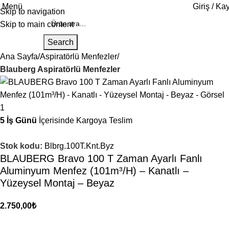
Menü
Giriş / Kay
Skip to navigation
Skip to main content
Search
Ana Sayfa
Aspiratörlü Menfezler
Blauberg Aspiratörlü Menfezler
5 İş Günü
İçerisinde Kargoya Teslim
Stok kodu:
Blbrg.100T.Knt.Byz
BLAUBERG Bravo 100 T Zaman Ayarlı Fanlı
Aluminyum Menfez (101m³/H) – Kanatlı –
Yüzeysel Montaj – Beyaz
2.750,00
₺