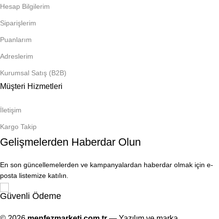
Hesap Bilgilerim
Siparişlerim
Puanlarım
Adreslerim
Kurumsal Satış (B2B)
Müşteri Hizmetleri
İletişim
Kargo Takip
Gelişmelerden Haberdar Olun
En son güncellemelerden ve kampanyalardan haberdar olmak için e-
posta listemize katılın.
Güvenli Ödeme
© 2026
menfezmarketi.com.tr
— Yazılım ve marka