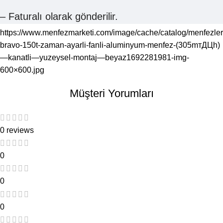
– Faturalı olarak gönderilir.
https://www.menfezmarketi.com/image/cache/catalog/menfezler
bravo-150t-zaman-ayarli-fanli-aluminyum-menfez-(305mтДЦh)
—kanatli—yuzeysel-montaj—beyaz1692281981-img-
600×600.jpg
Müşteri Yorumları
0 reviews
0
0
0