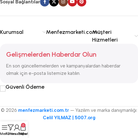
Sosyal Bağlantılar
Kurumsal
Menfezmarketi.com
Müşteri
Hizmetleri
Gelişmelerden Haberdar Olun
En son güncellemelerden ve kampanyalardan haberdar
olmak için e-posta listemize katılın.
Güvenli Ödeme
© 2026
menfezmarketi.com.tr
— Yazılım ve marka danışmanlığı:
Celil YILMAZ | 5007.org
0
Menü
Filters
Hesabım
Sepet
WhatsApp