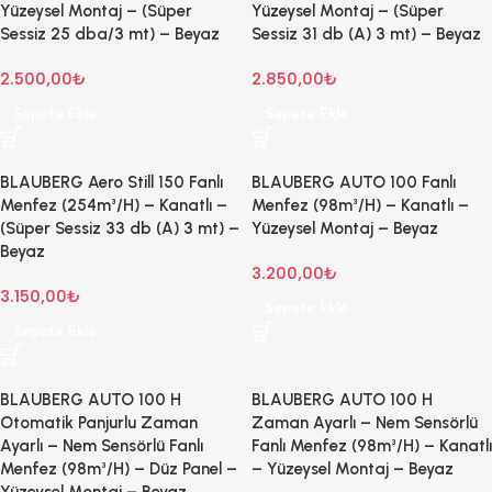
Yüzeysel Montaj – (Süper
Yüzeysel Montaj – (Süper
Sessiz 25 dba/3 mt) – Beyaz
Sessiz 31 db (A) 3 mt) – Beyaz
2.500,00
₺
2.850,00
₺
Sepete Ekle
Sepete Ekle
BLAUBERG Aero Still 150 Fanlı
BLAUBERG AUTO 100 Fanlı
Menfez (254m³/H) – Kanatlı –
Menfez (98m³/H) – Kanatlı –
(Süper Sessiz 33 db (A) 3 mt) –
Yüzeysel Montaj – Beyaz
Beyaz
3.200,00
₺
3.150,00
₺
Sepete Ekle
Sepete Ekle
BLAUBERG AUTO 100 H
BLAUBERG AUTO 100 H
Otomatik Panjurlu Zaman
Zaman Ayarlı – Nem Sensörlü
Ayarlı – Nem Sensörlü Fanlı
Fanlı Menfez (98m³/H) – Kanatlı
Menfez (98m³/H) – Düz Panel –
– Yüzeysel Montaj – Beyaz
Yüzeysel Montaj – Beyaz