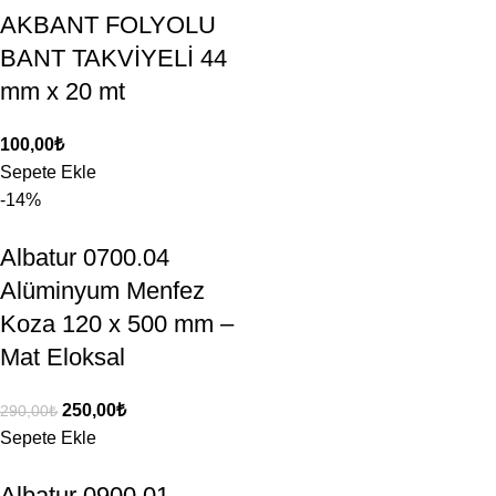
AKBANT FOLYOLU
BANT TAKVİYELİ 44
mm x 20 mt
100,00
₺
Sepete Ekle
-14%
Albatur 0700.04
Alüminyum Menfez
Koza 120 x 500 mm –
Mat Eloksal
250,00
₺
290,00
₺
Sepete Ekle
Albatur 0900.01