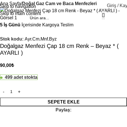
Ana Sayfa
Doğal Gaz Cam ve Baca Menfezleri
Giriş / Kay
Skip to navigation
Skip to main content
5 İş Günü
İçerisinde Kargoya Teslim
Stok kodu:
Ayr.Cm.Mnf.Byz
Doğalgaz Menfezi Çap 18 cm Renk – Beyaz * (
AYARLI )
90,00
₺
499 adet stokta
SEPETE EKLE
Paylaş: