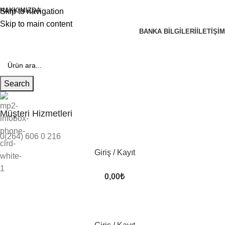
HAKKIMIZDA
Skip to navigation
Skip to main content
BANKA BILGILERI
İLETIŞIM
Search
Müşteri Hizmetleri
0(264) 606 0 216
Giriş / Kayıt
0,00
₺