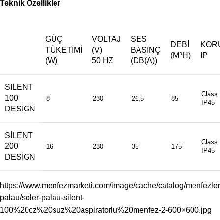
Teknik Özellikler
GÜÇ
VOLTAJ
SES
DEBI
KOR
TÜKETIMI
(V)
BASINÇ
(M
H)
IP
3
(W)
50 HZ
(DB(A))
SILENT
Class I
100
8
230
26,5
85
IP45
DESIGN
SILENT
Class I
200
16
230
35
175
IP45
DESIGN
https://www.menfezmarketi.com/image/cache/catalog/menfezler/
palau/soler-palau-silent-
100%20cz%20suz%20aspiratorlu%20menfez-2-600×600.jpg