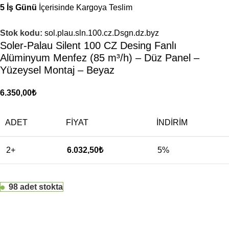
5 İş Günü
İçerisinde Kargoya Teslim
Stok kodu:
sol.plau.sln.100.cz.Dsgn.dz.byz
Soler-Palau Silent 100 CZ Desing Fanlı
Alüminyum Menfez (85 m³/h) – Düz Panel –
Yüzeysel Montaj – Beyaz
6.350,00
₺
ADET
FIYAT
İNDIRIM
2+
6.032,50
₺
5%
98 adet stokta