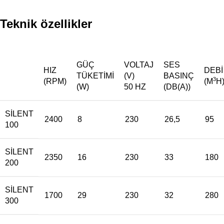
Teknik özellikler
GÜÇ
VOLTAJ
SES
HIZ
DEBI
TÜKETIMI
(V)
BASINÇ
3
(RPM)
(M
H
(W)
50 HZ
(DB(A))
SILENT
2400
8
230
26,5
95
100
SILENT
2350
16
230
33
180
200
SILENT
1700
29
230
32
280
300