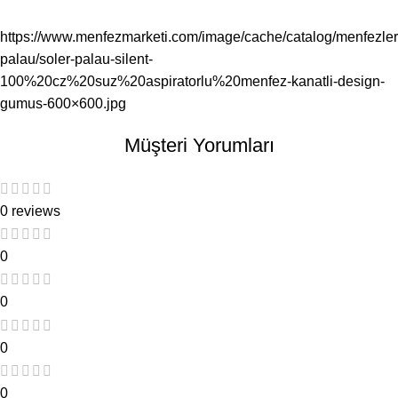
https://www.menfezmarketi.com/image/cache/catalog/menfezler/
palau/soler-palau-silent-
100%20cz%20suz%20aspiratorlu%20menfez-kanatli-design-
gumus-600×600.jpg
Müşteri Yorumları
0 reviews
0
0
0
0