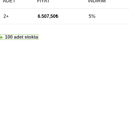
ADET
FIYAT
İNDIRIM
2+
6.507,50
₺
5%
100 adet stokta