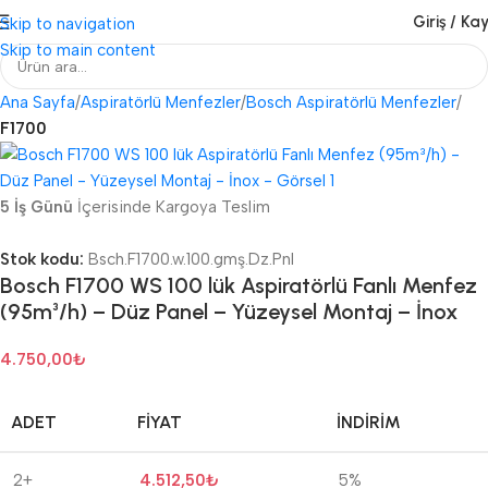
Giriş / Kay
Skip to navigation
Skip to main content
Ana Sayfa
Aspiratörlü Menfezler
Bosch Aspiratörlü Menfezler
F1700
5 İş Günü
İçerisinde Kargoya Teslim
Stok kodu:
Bsch.F1700.w.100.gmş.Dz.Pnl
Bosch F1700 WS 100 lük Aspiratörlü Fanlı Menfez
(95m³/h) – Düz Panel – Yüzeysel Montaj – İnox
4.750,00
₺
ADET
FIYAT
İNDIRIM
2+
4.512,50
₺
5%