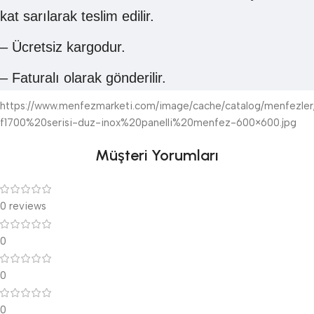
kat sarılarak teslim edilir.
– Ücretsiz kargodur.
– Faturalı olarak gönderilir.
https://www.menfezmarketi.com/image/cache/catalog/menfezler
f1700%20serisi-duz-inox%20panelli%20menfez-600×600.jpg
Müşteri Yorumları
0 reviews
0
0
0