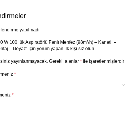
ndirmeler
lendirme yapılmadı.
 W 100 lük Aspiratörlü Fanlı Menfez (98m³/h) – Kanatlı –
taj – Beyaz” için yorum yapan ilk kişi siz olun
esiniz yayınlanmayacak.
Gerekli alanlar
*
ile işaretlenmişlerdir
irmeniz
*
rmeniz
*