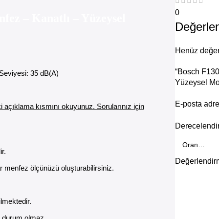
0
fez – Kanatlı – Yüzeysel
Değerle
Henüz değer
“Bosch F1300
Seviyesi: 35 dB(A)
Yüzeysel Mon
E-posta adr
i açıklama kısmını okuyunuz. Sorularınız için
Derecelend
ir.
Değerlendi
 menfez ölçünüzü oluşturabilirsiniz.
ilmektedir.
bi durum olmaz.