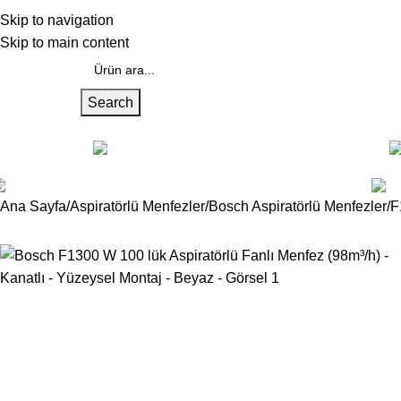
akkımızda
Skip to navigation
Skip to main content
Search
üm Kategoriler
Alüminyum Menfezler
Gazair/Cam Üzeri Menfezler
Ana Sayfa
Aspiratörlü Menfezler
Bosch Aspiratörlü Menfezler
F