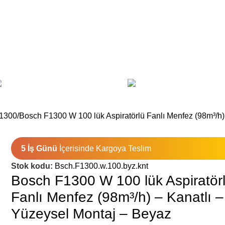
Plastik Menfezler
As
Doğal Gaz Cam ve Baca Men
1300
Bosch F1300 W 100 lük Aspiratörlü Fanlı Menfez (98m³/h)
5 İş Günü
İçerisinde Kargoya Teslim
Stok kodu:
Bsch.F1300.w.100.byz.knt
Bosch F1300 W 100 lük Aspiratör
Fanlı Menfez (98m³/h) – Kanatlı –
Yüzeysel Montaj – Beyaz