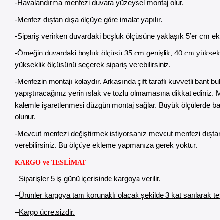
-Havalandırma menfezi duvara yüzeysel montaj olur.
-Menfez dıştan dışa ölçüye göre imalat yapılır.
-Sipariş verirken duvardaki boşluk ölçüsüne yaklaşık 5’er cm ek
-Örneğin duvardaki boşluk ölçüsü 35 cm genişlik, 40 cm yüksekli
yükseklik ölçüsünü seçerek sipariş verebilirsiniz.
-Menfezin montajı kolaydır. Arkasında çift taraflı kuvvetli ban
yapıştıracağınız yerin ıslak ve tozlu olmamasına dikkat ediniz. 
kalemle işaretlenmesi düzgün montaj sağlar. Büyük ölçülerde ba
olunur.
-Mevcut menfezi değiştirmek istiyorsanız mevcut menfezi dıştan 
verebilirsiniz. Bu ölçüye ekleme yapmanıza gerek yoktur.
KARGO ve TESLİMAT
–
Siparişler 5 iş günü içerisinde kargoya verilir.
–
Ürünler kargoya tam korunaklı olacak şekilde 3 kat sarılarak tesl
–
Kargo ücretsizdir.