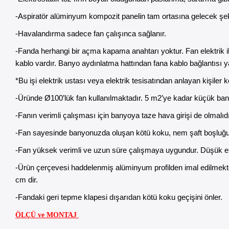
-Aspiratör alüminyum kompozit panelin tam ortasına gelecek şekild
-Havalandırma sadece fan çalışınca sağlanır.
-Fanda herhangi bir açma kapama anahtarı yoktur. Fan elektrik 
kablo vardır. Banyo aydınlatma hattından fana kablo bağlantısı y
*Bu işi elektrik ustası veya elektrik tesisatından anlayan kişiler ko
-Üründe Ø100’lük fan kullanılmaktadır. 5 m2’ye kadar küçük banyo
-Fanın verimli çalışması için banyoya taze hava girişi de olmalıd
-Fan sayesinde banyonuzda oluşan kötü koku, nem şaft boşluğun
-Fan yüksek verimli ve uzun süre çalışmaya uygundur. Düşük ene
-Ürün çerçevesi haddelenmiş alüminyum profilden imal edilmektedi
cm dir.
-Fandaki geri tepme klapesi dışarıdan kötü koku geçişini önler.
ÖLÇÜ ve MONTAJ