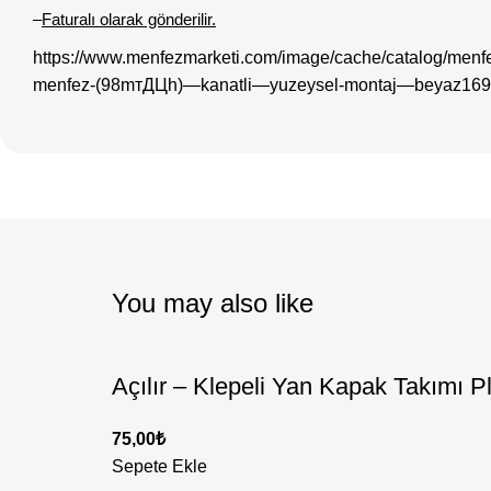
–
Faturalı olarak gönderilir.
https://www.menfezmarketi.com/image/cache/catalog/menfez
menfez-(98mтДЦh)—kanatli—yuzeysel-montaj—beyaz169
You may also like
Açılır – Klepeli Yan Kapak Takımı P
75,00
₺
Sepete Ekle