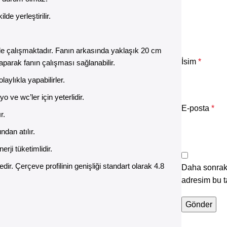
e yerleştirilir.
ile çalışmaktadır. Fanın arkasında yaklaşık 20 cm
İsim
*
aparak fanın çalışması sağlanabilir.
laylıkla yapabilirler.
 ve wc’ler için yeterlidir.
E-posta
*
ır.
dan atılır.
rji tüketimlidir.
r. Çerçeve profilinin genişliği standart olarak 4.8
Daha sonraki
adresim bu t