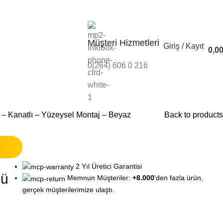
Banka Bilgileri
İleti
Müşteri Hizmetleri
Giriş / Kayıt
0,0
0(264) 606 0 216
piratörlü Menfezler
fezleri
 – Kanatlı – Yüzeysel Montaj – Beyaz
Back to products
2 Yıl Üretici Garantisi
lü
Memnun Müşteriler:
+8.000
'den fazla ürün,
gerçek müşterilerimize ulaştı.