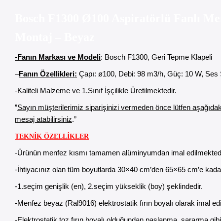
Bosch F1300 Ø100 Aspiratörlü Fanlı Men
Montaj – Beyaz
-Fanın Markası ve Modeli
: Bosch F1300, Geri Tepme Klapeli
–
Fanın Özellikleri:
Çapı: ø100, Debi: 98 m3/h, Güç: 10 W, Ses 
-Kaliteli Malzeme ve 1.Sınıf İşçilikle Üretilmektedir.
”
Sayın müşterilerimiz siparişinizi vermeden önce lütfen aşağıdak
mesaj atabilirsiniz
.”
TEKNİK ÖZELLİKLER
-Ürünün menfez kısmı tamamen alüminyumdan imal edilmekted
-İhtiyacınız olan tüm boyutlarda 30×40 cm’den 65×65 cm’e kadar
-1.seçim genişlik (en), 2.seçim yükseklik (boy) şeklindedir.
-Menfez beyaz (Ral9016) elektrostatik fırın boyalı olarak imal ed
-Elektrostatik toz fırın boyalı olduğundan paslanma, sararma gi