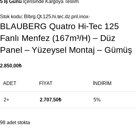
5 İş Günü
İçerisinde Kargoya Teslim
Stok kodu:
Blbrg.Qt.125.hi.tec.dz.pnl.inox-
BLAUBERG Quatro Hi-Tec 125
Fanlı Menfez (167m³/H) – Düz
Panel – Yüzeysel Montaj – Gümüş
2.850,00
₺
ADET
FIYAT
İNDIRIM
2+
2.707,50
₺
5%
98 adet stokta