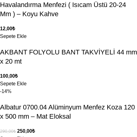
Havalandırma Menfezi ( Isıcam Üstü 20-24
Mm ) – Koyu Kahve
12,00
₺
Sepete Ekle
AKBANT FOLYOLU BANT TAKVİYELİ 44 mm
x 20 mt
100,00
₺
Sepete Ekle
-14%
Albatur 0700.04 Alüminyum Menfez Koza 120
x 500 mm – Mat Eloksal
250,00
₺
290,00
₺