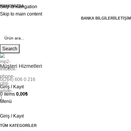
HAKKIMIZDA
Skip to navigation
Skip to main content
BANKA BILGILERI
İLETIŞIM
Search
Müşteri Hizmetleri
0(264) 606 0 216
Giriş / Kayıt
0
items
0,00
₺
Menü
Giriş / Kayıt
TÜM KATEGORILER