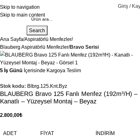
Giriş / Kay
Skip to navigation
Skip to main content
Search
Ana Sayfa
Aspiratörlü Menfezler
Blauberg Aspiratörlü Menfezler
Bravo Serisi
5 İş Günü
İçerisinde Kargoya Teslim
Stok kodu:
Blbrg.125.Knt.Byz
BLAUBERG Bravo 125 Fanlı Menfez (192m³/H) –
Kanatlı – Yüzeysel Montaj – Beyaz
2.800,00
₺
ADET
FIYAT
İNDIRIM