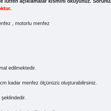
e lütfen açıklamalar kısmını okuyunuz. Sorunuz 
ktur.
enfez , motorlu menfez
.
l edilmektedir.
cm kadar menfez ölçünüzü oluşturabilirsiniz.
 şeklindedir.