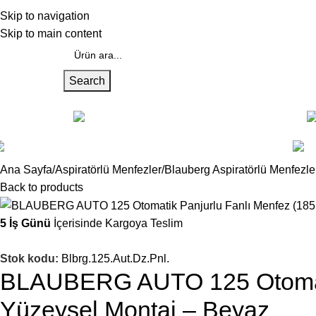
akkımızda
Skip to navigation
Skip to main content
Search
üm Kategoriler
Alüminyum Menfezler
Gazair/Cam Üzeri Menfezler
Ana Sayfa
Aspiratörlü Menfezler
Blauberg Aspiratörlü Menfezle
Back to products
5 İş Günü
İçerisinde Kargoya Teslim
Stok kodu:
Blbrg.125.Aut.Dz.Pnl.
BLAUBERG AUTO 125 Otomatik
Yüzeysel Montaj – Beyaz