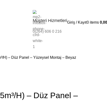
Banka Bilgileri
İleti
Müşteri Hizmetleri
Giriş / Kayıt
0
items
0,0
0(264) 606 0 216
piratörlü Menfezler
fezleri
/H) – Düz Panel – Yüzeysel Montaj – Beyaz
5m³/H) – Düz Panel –