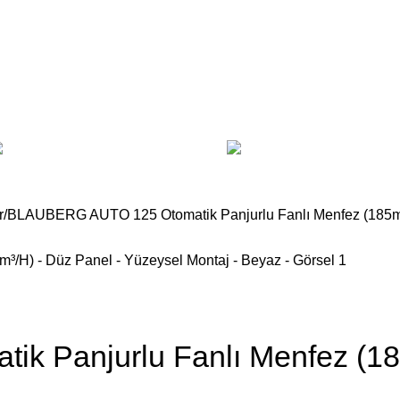
Plastik Menfezler
As
Doğal Gaz Cam ve Baca Men
r
BLAUBERG AUTO 125 Otomatik Panjurlu Fanlı Menfez (185m³
 Panjurlu Fanlı Menfez (18