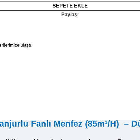
SEPETE EKLE
Paylaş:
rilerimize ulaştı.
urlu Fanlı Menfez (85m³/H) – Dü