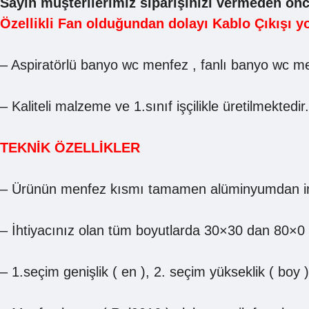
Sayın müşterilerimiz siparişinizi vermeden önc
Özellikli Fan olduğundan dolayı Kablo Çıkışı yo
– Aspiratörlü banyo wc menfez , fanlı banyo wc m
– Kaliteli malzeme ve 1.sınıf işçilikle üretilmektedir
TEKNİK ÖZELLİKLER
– Ürünün menfez kısmı tamamen alüminyumdan ima
– İhtiyacınız olan tüm boyutlarda 30×30 dan 80×0 
– 1.seçim genişlik ( en ), 2. seçim yükseklik ( boy )