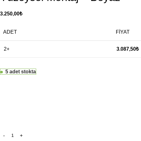
3.250,00
₺
ADET
FIYAT
2+
3.087,50
₺
5 adet stokta