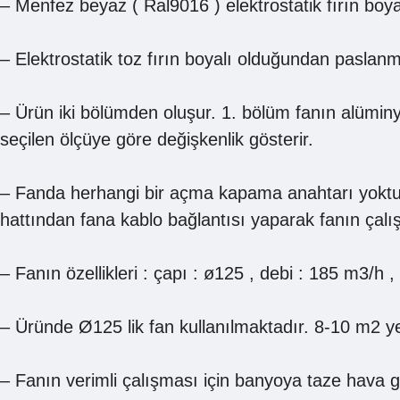
– Menfez beyaz ( Ral9016 ) elektrostatik fırın boya
– Elektrostatik toz fırın boyalı olduğundan pasla
– Ürün iki bölümden oluşur. 1. bölüm fanın alüminy
seçilen ölçüye göre değişkenlik gösterir.
– Fanda herhangi bir açma kapama anahtarı yoktur.
hattından fana kablo bağlantısı yaparak fanın çalışma
– Fanın özellikleri : çapı : ø125 , debi : 185 m3/h
– Üründe Ø125 lik fan kullanılmaktadır. 8-10 m2 ye 
– Fanın verimli çalışması için banyoya taze hava gir