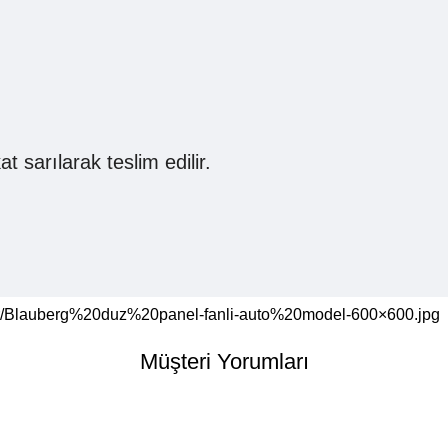
 sarılarak teslim edilir.
er/Blauberg%20duz%20panel-fanli-auto%20model-600×600.jpg
Müşteri Yorumları