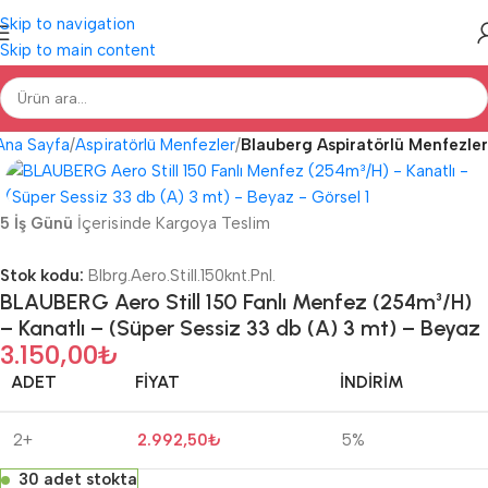
Skip to navigation
Skip to main content
Ana Sayfa
Aspiratörlü Menfezler
Blauberg Aspiratörlü Menfezler
5 İş Günü
İçerisinde Kargoya Teslim
Stok kodu:
Blbrg.Aero.Still.150knt.Pnl.
BLAUBERG Aero Still 150 Fanlı Menfez (254m³/H)
– Kanatlı – (Süper Sessiz 33 db (A) 3 mt) – Beyaz
3.150,00
₺
ADET
FIYAT
İNDIRIM
2+
2.992,50
₺
5%
30 adet stokta