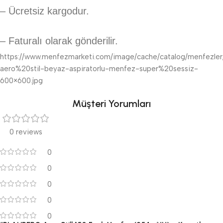
– Ücretsiz kargodur.
– Faturalı olarak gönderilir.
https://www.menfezmarketi.com/image/cache/catalog/menfezle
aero%20stil-beyaz-aspiratorlu-menfez-super%20sessiz-
600×600.jpg
Müşteri Yorumları
0 reviews
0
0
0
0
0