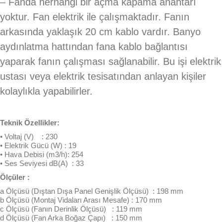
– Fanda herhangi bir açma kapama anahtarı
yoktur. Fan elektrik ile çalışmaktadır. Fanın
arkasında yaklaşık 20 cm kablo vardır. Banyo
aydınlatma hattından fana kablo bağlantısı
yaparak fanın çalışması sağlanabilir. Bu işi elektrik
ustası veya elektrik tesisatından anlayan kişiler
kolaylıkla yapabilirler.
Teknik Özellikler:
• Voltaj (V) : 230
• Elektrik Gücü (W) : 19
• Hava Debisi (m3/h): 254
• Ses Seviyesi dB(A) : 33
Ölçüler :
a Ölçüsü (Dıştan Dışa Panel Genişlik Ölçüsü) : 198 mm
b Ölçüsü (Montaj Vidaları Arası Mesafe) : 170 mm
c Ölçüsü (Fanın Derinlik Ölçüsü) : 119 mm
d Ölçüsü (Fan Arka Boğaz Çapı) : 150 mm