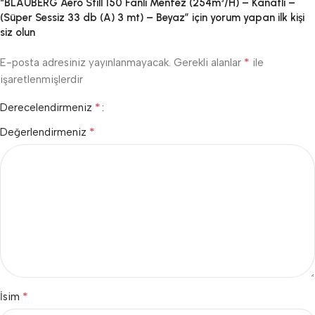
“BLAUBERG Aero Still 150 Fanlı Menfez (254m³/H) – Kanatlı –
(Süper Sessiz 33 db (A) 3 mt) – Beyaz” için yorum yapan ilk kişi
siz olun
*
E-posta adresiniz yayınlanmayacak.
Gerekli alanlar
ile
işaretlenmişlerdir
*
Derecelendirmeniz
*
Değerlendirmeniz
*
İsim