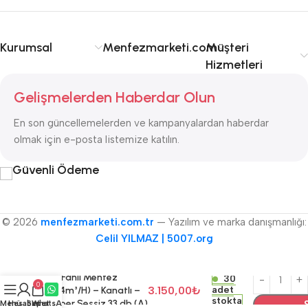
Kurumsal
Menfezmarketi.com
Müşteri
Hizmetleri
Gelişmelerden Haberdar Olun
En son güncellemelerden ve kampanyalardan haberdar
olmak için e-posta listemize katılın.
Güvenli Ödeme
© 2026
menfezmarketi.com.tr
— Yazılım ve marka danışmanlığı:
Celil YILMAZ | 5007.org
BLAUBERG Aero Still
150 Fanlı Menfez
30
0
3.150,00
₺
adet
(254m³/H) – Kanatlı –
stokta
(Süper Sessiz 33 db (A)
Menü
Hesabım
Sepet
WhatsApp