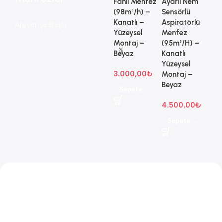
Fanlı Menfez
Ayarlı Nem
Bos
(98m³/h) –
Sensörlü
F1
Kanatlı –
Aspiratörlü
100
Alışverişe Başla
Yüzeysel
Menfez
Asp
Montaj –
(95m³/H) –
Fan
Beyaz
Kanatlı
(95
Yüzeysel
Kan
3.000,00
₺
Montaj –
Yüz
Beyaz
Mon
Sepete Ekle
Bey
4.500,00
₺
Sepete Ekle
5.