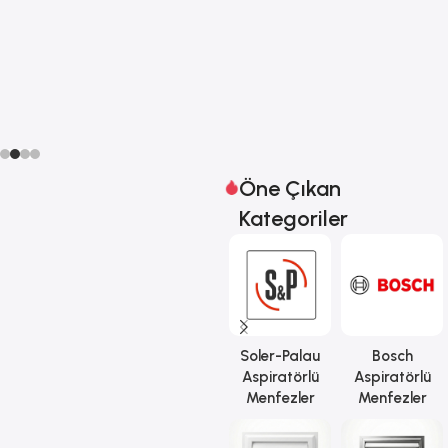
Öne Çıkan
Kategoriler
Yapay Zekâ Destekli
Silent Dual 100
Ortamı Analiz Eder.
Soler-Palau
Bosch
Aspiratörlü
Aspiratörlü
Menfezler
Menfezler