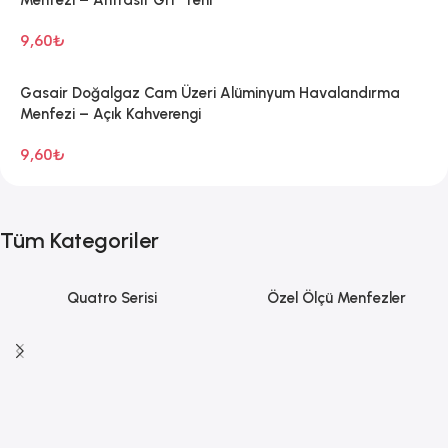
Menfezi – Antrasit Gri* Yeni
9,60
₺
Gasair Doğalgaz Cam Üzeri Alüminyum Havalandırma
Menfezi – Açık Kahverengi
9,60
₺
Tüm Kategoriler
Quatro Serisi
Özel Ölçü Menfezler