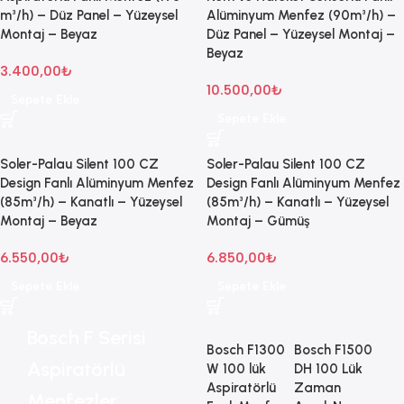
m³/h) – Düz Panel – Yüzeysel
Alüminyum Menfez (90m³/h) –
Montaj – Beyaz
Düz Panel – Yüzeysel Montaj –
Beyaz
3.400,00
₺
10.500,00
₺
Sepete Ekle
Sepete Ekle
Soler-Palau Silent 100 CZ
Soler-Palau Silent 100 CZ
Design Fanlı Alüminyum Menfez
Design Fanlı Alüminyum Menfez
(85m³/h) – Kanatlı – Yüzeysel
(85m³/h) – Kanatlı – Yüzeysel
Montaj – Beyaz
Montaj – Gümüş
6.550,00
₺
6.850,00
₺
Sepete Ekle
Sepete Ekle
Bosch F Serisi
Bosch F1300
Bosch F1500
Aspiratörlü
W 100 lük
DH 100 Lük
Aspiratörlü
Zaman
Menfezler