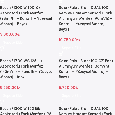
Bosch F1300 W 100 lük
Soler-Palau Silent DUAL 100
Aspiratörlü Fanlı Menfez
Nem ve Hareket Sensörlü Fanlı
(98m³/h) – Kanatlı – Yüzeysel
Alüminyum Menfez (90m³/h) –
Montaj – Beyaz
Kanatlı – Yüzeysel Montaj –
Beyaz
3.000,00
₺
10.750,00
₺
Sepete Ekle
Sepete Ekle
Bosch F1700 WS 125 lük
Soler-Palau Silent 100 CZ Fanlı
Aspiratörlü Fanlı Menfez
Alüminyum Menfez (85m³/h) –
(145m³/h) – Kanatlı – Yüzeysel
Kanatlı – Yüzeysel Montaj –
Montaj – İnox
Beyaz
5.250,00
₺
5.750,00
₺
Sepete Ekle
Sepete Ekle
Bosch F1300 W 150 lük
Soler-Palau Silent DUAL 100
Aspiratörlü Fanlı Menfez (198
Nem ve Hareket Sensörlü Fanlı