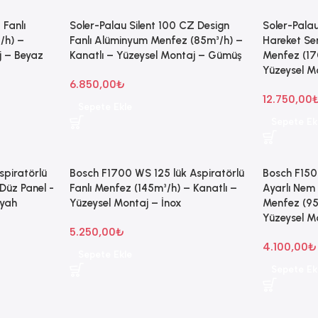
 Fanlı
Soler-Palau Silent 100 CZ Design
Soler-Pala
/h) –
Fanlı Alüminyum Menfez (85m³/h) –
Hareket Se
j – Beyaz
Kanatlı – Yüzeysel Montaj – Gümüş
Menfez (17
Yüzeysel M
6.850,00
₺
12.750,00
Sepete Ekle
Sepete Ek
spiratörlü
Bosch F1700 WS 125 lük Aspiratörlü
Bosch F15
Düz Panel -
Fanlı Menfez (145m³/h) – Kanatlı –
Ayarlı Nem 
iyah
Yüzeysel Montaj – İnox
Menfez (95
Yüzeysel M
5.250,00
₺
4.100,00
₺
Sepete Ekle
Sepete Ek