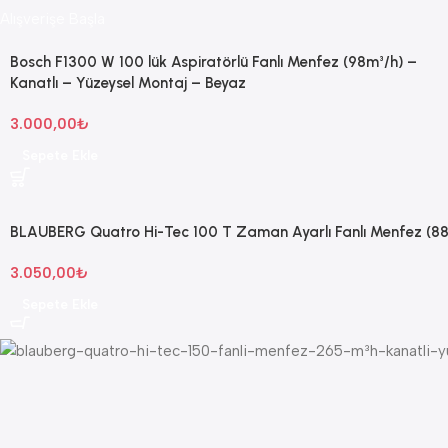
Alışverişe Başla
Bosch F1300 W 100 lük Aspiratörlü Fanlı Menfez (98m³/h) –
Kanatlı – Yüzeysel Montaj – Beyaz
3.000,00
₺
Sepete Ekle
BLAUBERG Quatro Hi-Tec 100 T Zaman Ayarlı Fanlı Menfez (88
3.050,00
₺
Sepete Ekle