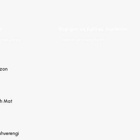
p
Popüler ve Kaliteli Markalar
man ulaşın
Güvenli alışveriş keyfi
izon
ah Mat
hverengi