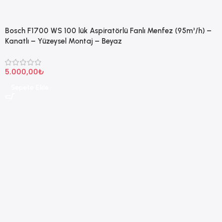
Bosch F1700 WS 100 lük Aspiratörlü Fanlı Menfez (95m³/h) –
Kanatlı – Yüzeysel Montaj – Beyaz
5.000,00
₺
Sepete Ekle