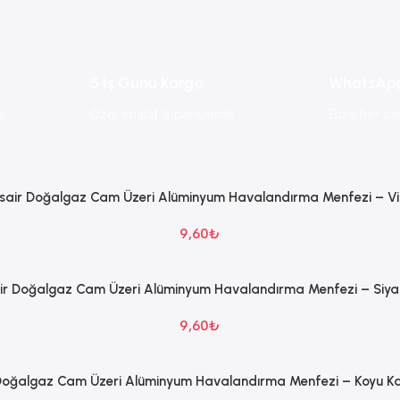
5 İş Günü Kargo
WhatsAp
e
Özel imalat Siparişlerde
Bize her za
air Doğalgaz Cam Üzeri Alüminyum Havalandırma Menfezi – V
9,60
₺
r Doğalgaz Cam Üzeri Alüminyum Havalandırma Menfezi – Siy
9,60
₺
Doğalgaz Cam Üzeri Alüminyum Havalandırma Menfezi – Koyu Ka