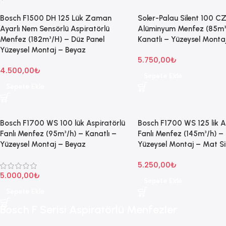
Bosch F1500 DH 125 Lük Zaman
Soler-Palau Silent 100 CZ
Ayarlı Nem Sensörlü Aspiratörlü
Alüminyum Menfez (85m³
Menfez (182m³/H) – Düz Panel
Kanatlı – Yüzeysel Monta
Yüzeysel Montaj – Beyaz
5.750,00
₺
4.500,00
₺
Sepete Ekle
Sepete Ekle
Bosch F1700 WS 100 lük Aspiratörlü
Bosch F1700 WS 125 lik A
Fanlı Menfez (95m³/h) – Kanatlı –
Fanlı Menfez (145m³/h) – 
Yüzeysel Montaj – Beyaz
Yüzeysel Montaj – Mat S
5.250,00
₺
5.000,00
₺
Sepete Ekle
Sepete Ekle
Bosch F Serisi Aspiratörlü Menfezler