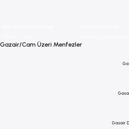
Hızlı ve Ücretsiz Kargo
Ertesi Gün Kargo
2500₺ ve üzeri
Hazır ölçü siparişlerinizd
Gazair/Cam Üzeri Menfezler
Gas
Gasai
Gasair 