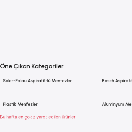
Öne Çıkan Kategoriler
Yapay Zekâ Destekli
Silent Dual 100
Soler-Palau Aspiratörlü Menfezler
Bosch Aspiratö
Ortamı Analiz Eder.
Plastik Menfezler
Alüminyum Men
Bu hafta en çok ziyaret edilen ürünler
SATIN AL