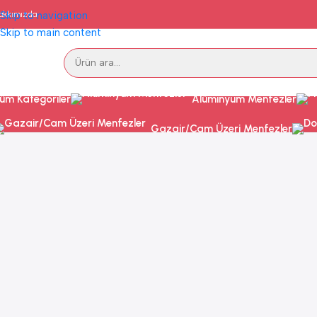
akkımızda
Skip to navigation
Skip to main content
üm Kategoriler
Alüminyum Menfezler
Gazair/Cam Üzeri Menfezler