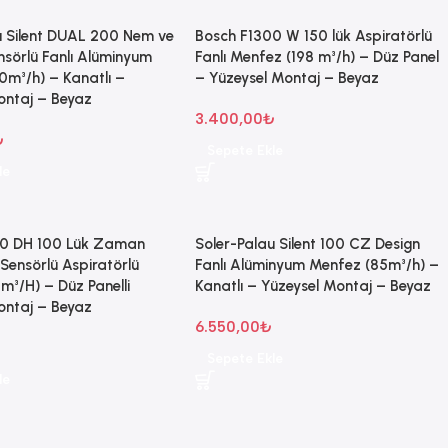
u Silent DUAL 200 Nem ve
Bosch F1300 W 150 lük Aspiratörlü
nsörlü Fanlı Alüminyum
Fanlı Menfez (198 m³/h) – Düz Panel
0m³/h) – Kanatlı –
– Yüzeysel Montaj – Beyaz
ontaj – Beyaz
3.400,00
₺
₺
Sepete Ekle
le
00 DH 100 Lük Zaman
Soler-Palau Silent 100 CZ Design
Sensörlü Aspiratörlü
Fanlı Alüminyum Menfez (85m³/h) –
m³/H) – Düz Panelli
Kanatlı – Yüzeysel Montaj – Beyaz
ontaj – Beyaz
6.550,00
₺
Sepete Ekle
le