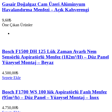
Gasair Doğalgaz Cam Üzeri Alüminyum
Havalandırma Menfezi – Açık Kahverengi
9,60
₺
Öne Çıkan Ürünler
Bosch F1500 DH 125 Lük Zaman Ayarlı Nem
Sensörlü Aspiratörlü Menfez (182m³/H) – Düz Panel
Yüzeysel Montaj – Beyaz
4.500,00
₺
Sepete Ekle
Bosch F1700 WS 100 lük Aspiratörlü Fanlı Menfez
(95m³/h) – Düz Panel – Yüzeysel Montaj – İnox
4.750,00
₺