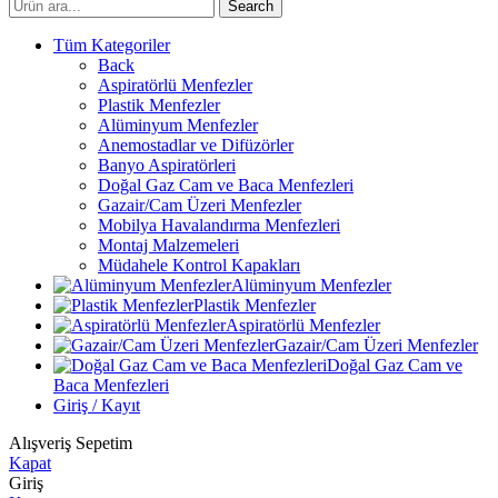
Search
Tüm Kategoriler
Back
Aspiratörlü Menfezler
Plastik Menfezler
Alüminyum Menfezler
Anemostadlar ve Difüzörler
Banyo Aspiratörleri
Doğal Gaz Cam ve Baca Menfezleri
Gazair/Cam Üzeri Menfezler
Mobilya Havalandırma Menfezleri
Montaj Malzemeleri
Müdahele Kontrol Kapakları
Alüminyum Menfezler
Plastik Menfezler
Aspiratörlü Menfezler
Gazair/Cam Üzeri Menfezler
Doğal Gaz Cam ve
Baca Menfezleri
Giriş / Kayıt
Alışveriş Sepetim
Kapat
Giriş