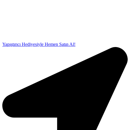
Bosch F1500 100'lük Aspiratörlü
Menfez
Çapı: ø100, Debi: 95 m3/h,
Güç: 13,5 W,
Ses Seviyesi: 39 dB(A)
Yapıştırıcı Hediyesiyle Hemen Satın Al!