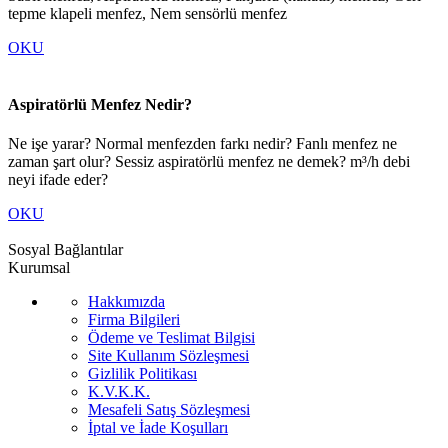
tepme klapeli menfez, Nem sensörlü menfez
OKU
Aspiratörlü Menfez Nedir?
Ne işe yarar? Normal menfezden farkı nedir? Fanlı menfez ne
zaman şart olur? Sessiz aspiratörlü menfez ne demek? m³/h debi
neyi ifade eder?
OKU
Sosyal Bağlantılar
Kurumsal
Hakkımızda
Firma Bilgileri
Ödeme ve Teslimat Bilgisi
Site Kullanım Sözleşmesi
Gizlilik Politikası
K.V.K.K.
Mesafeli Satış Sözleşmesi
İptal ve İade Koşulları